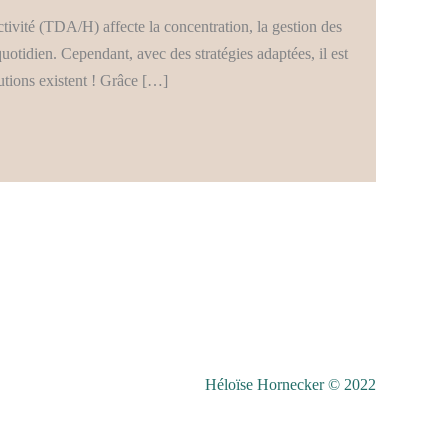
ivité (TDA/H) affecte la concentration, la gestion des
quotidien. Cependant, avec des stratégies adaptées, il est
utions existent ! Grâce […]
Héloïse Hornecker © 2022