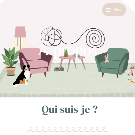
Aller
Menu
au
contenu
À propos
Qui suis-je ?