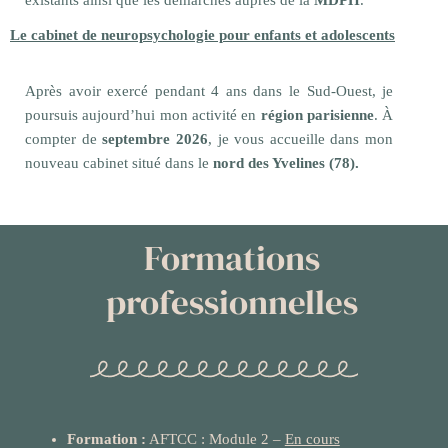
Le cabinet de neuropsychologie pour enfants et adolescents
Après avoir exercé pendant 4
ans dans le Sud-Ouest
, je
poursuis aujourd’hui mon activité en
région parisienne
.
À
compter de
septembre 2026
, je vous accueille dans mon
nouveau cabinet situé dans le
nord des Yvelines (78).
Neuropsychologue enfant et adolescent
Formations
professionnelles
Formation :
AFTCC : Module 2 –
En cours