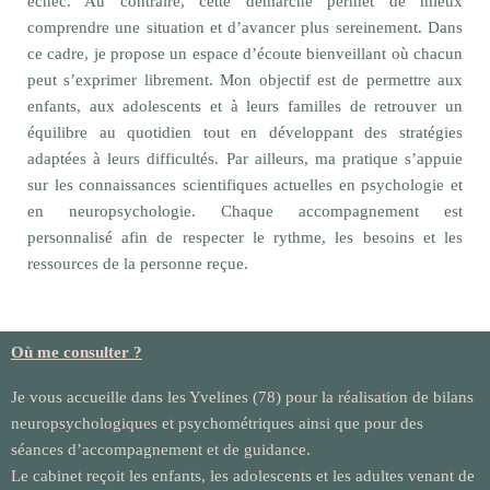
échec. Au contraire, cette démarche permet de mieux
comprendre une situation et d’avancer plus sereinement. Dans
ce cadre, je propose un espace d’écoute bienveillant où chacun
peut s’exprimer librement. Mon objectif est de permettre aux
enfants, aux adolescents et à leurs familles de retrouver un
équilibre au quotidien tout en développant des stratégies
adaptées à leurs difficultés. Par ailleurs, ma pratique s’appuie
sur les connaissances scientifiques actuelles en psychologie et
en neuropsychologie. Chaque accompagnement est
personnalisé afin de respecter le rythme, les besoins et les
ressources de la personne reçue.
Neuropsychologue enfant et adolescent
Où me consulter ?
Je vous accueille dans les Yvelines (78) pour la réalisation de bilans
neuropsychologiques et psychométriques ainsi que pour des
séances d’accompagnement et de guidance.
Le cabinet reçoit les enfants, les adolescents et les adultes venant de