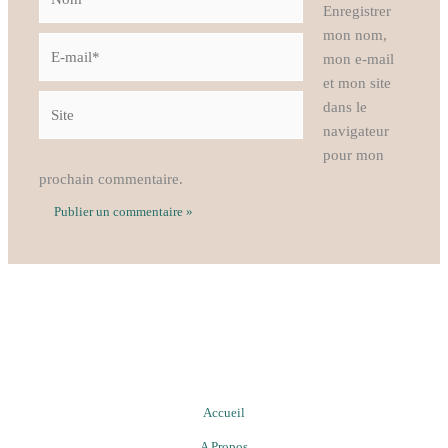
Enregistrer
mon nom,
E-
mon e-mail
mail*
et mon site
Site
dans le
navigateur
pour mon
prochain commentaire.
Accueil
A Propos