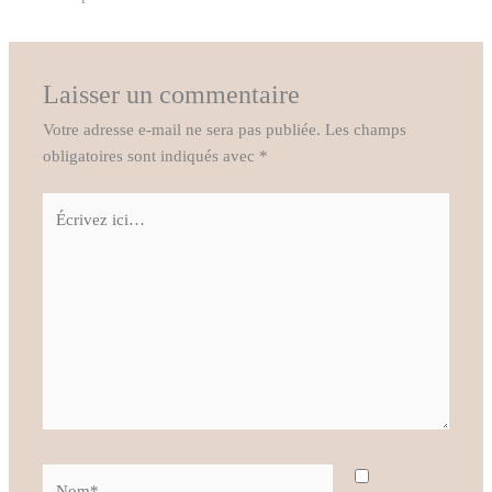
Laisser un commentaire
Votre adresse e-mail ne sera pas publiée.
Les champs
obligatoires sont indiqués avec
*
Écrivez
ici…
Nom*