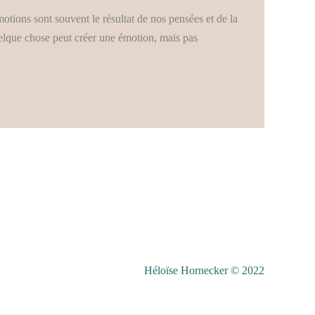
tions sont souvent le résultat de nos pensées et de la
elque chose peut créer une émotion, mais pas
Héloïse Hornecker © 2022