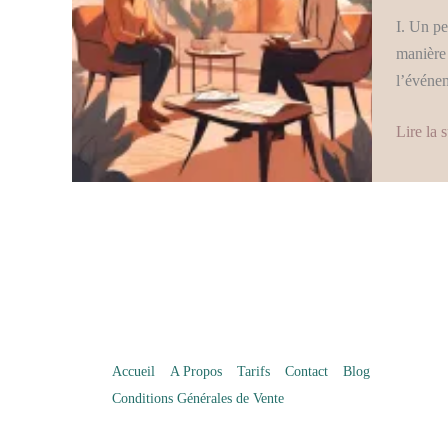
émotion
I. Un pe
:
manière
Compre
l’événem
et
changer
Lire la s
nos
comport
négatifs
?
Accueil
A Propos
Tarifs
Contact
Blog
Conditions Générales de Vente