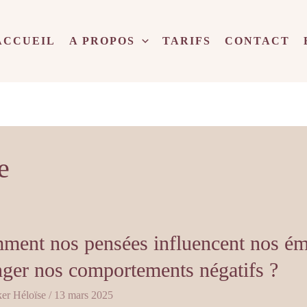
ACCUEIL
A PROPOS
TARIFS
CONTACT
e
nt
ent nos pensées influencent nos ém
ger nos comportements négatifs ?
ent
er Héloïse
/
13 mars 2025