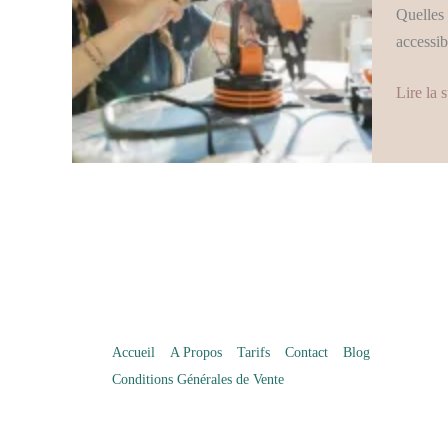
Haut
Quelles 
Potentie
accessib
:
Thérapi
Lire la s
et
Conseil
Accueil
A Propos
Tarifs
Contact
Blog
Conditions Générales de Vente