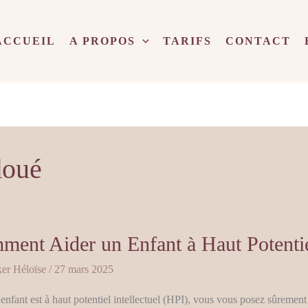
ACCUEIL
A PROPOS
TARIFS
CONTACT
doué
nt
ent Aider un Enfant à Haut Potentiel
er Héloïse
/
27 mars 2025
 enfant est à haut potentiel intellectuel (HPI), vous vous posez sûreme