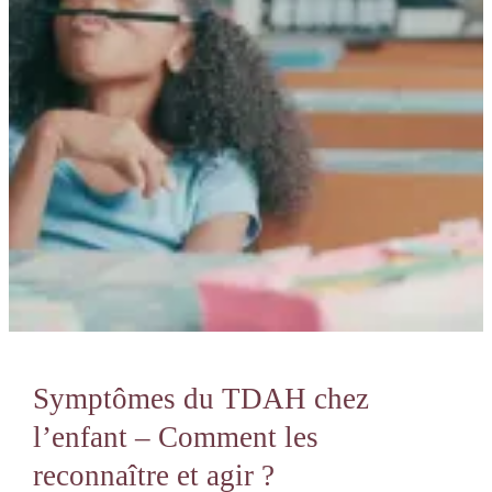
–
Comment
les
reconnaître
et
agir
?
Symptômes du TDAH chez
l’enfant – Comment les
reconnaître et agir ?