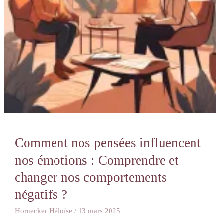
et
changer
nos
comportements
négatifs
?
Comment nos pensées influencent
nos émotions : Comprendre et
changer nos comportements
négatifs ?
Hornecker Héloïse
/
13 mars 2025