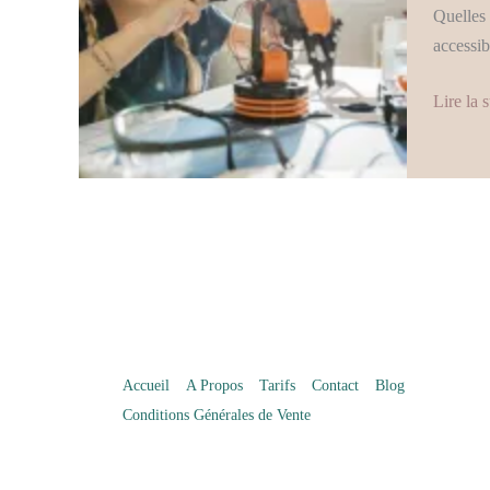
Haut
Quelles 
Potentie
accessib
:
Thérapi
Lire la s
et
Conseil
Accueil
A Propos
Tarifs
Contact
Blog
Conditions Générales de Vente