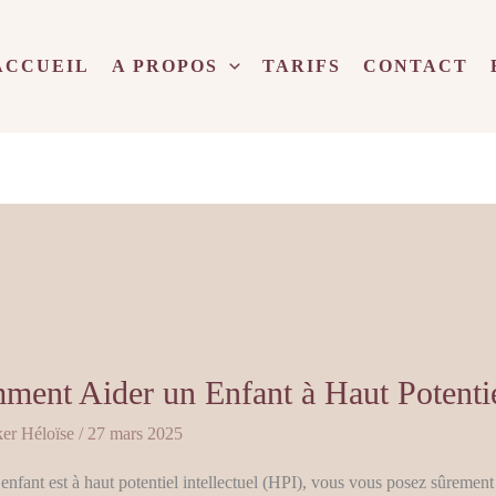
ACCUEIL
A PROPOS
TARIFS
CONTACT
nt
ent Aider un Enfant à Haut Potentiel
er Héloïse
/
27 mars 2025
 enfant est à haut potentiel intellectuel (HPI), vous vous posez sûreme